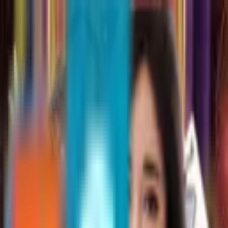
Daftar
Masuk
casino
Cari Permainan
world cup 2026
crazy time
mines+
koi gate
spire+
crash game
for you
slot
live casino
4
arcade
fishing
2603
635
104
21
Provider :
All
Filter :
TERKENAL
Clash of Clans Crash Mania SUPER RICH
SUPER RICH