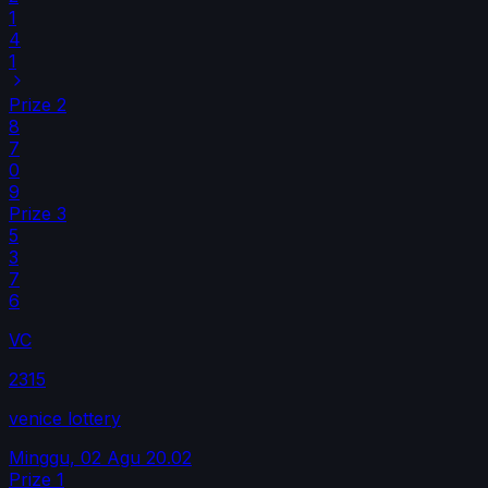
1
4
1
Prize
2
8
7
0
9
Prize
3
5
3
7
6
VC
2315
venice lottery
Minggu, 02 Agu
20.02
Prize
1