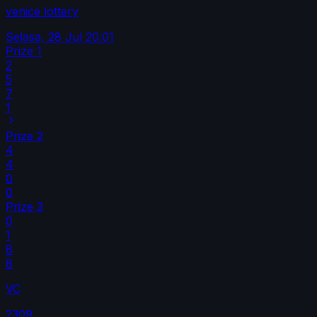
venice lottery
Selasa, 28 Jul
20.01
Prize
1
2
5
7
1
Prize
2
4
4
0
0
Prize
3
0
1
8
8
VC
2309