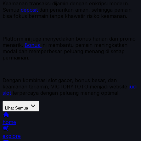
Keamanan transaksi dijamin dengan enkripsi modern.
Semua
deposit
dan penarikan aman, sehingga pemain
bisa fokus bermain tanpa khawatir risiko keamanan.
Platform ini juga menyediakan bonus harian dan promo
menarik.
Bonus
ini membantu pemain meningkatkan
modal dan memperbesar peluang menang di setiap
permainan.
Dengan kombinasi slot gacor, bonus besar, dan
keamanan terjamin, VICTORYTOTO menjadi website
judi
slot
terpercaya dengan peluang menang optimal.
Lihat Semua
home
explore