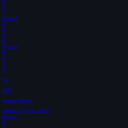
0
8
Prize
2
9
9
3
0
Prize
3
9
9
3
4
VC
2317
venice lottery
Selasa, 04 Agu
20.03
Prize
1
9
4