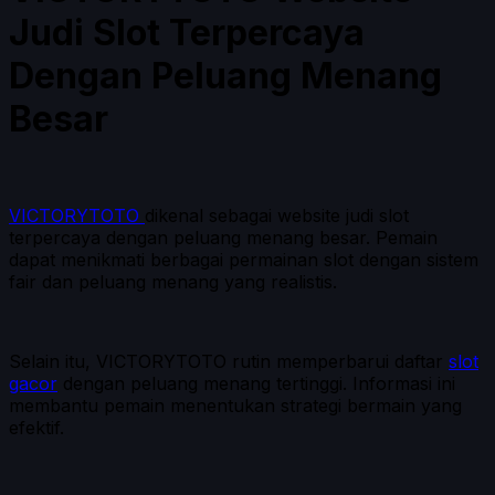
Judi Slot Terpercaya
Dengan Peluang Menang
Besar
VICTORYTOTO
dikenal sebagai website judi slot
terpercaya dengan peluang menang besar. Pemain
dapat menikmati berbagai permainan slot dengan sistem
fair dan peluang menang yang realistis.
Selain itu, VICTORYTOTO rutin memperbarui daftar
slot
gacor
dengan peluang menang tertinggi. Informasi ini
membantu pemain menentukan strategi bermain yang
efektif.