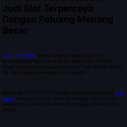
Judi Slot Terpercaya
Dengan Peluang Menang
Besar
VICTORYTOTO
dikenal sebagai website judi slot
terpercaya dengan peluang menang besar. Pemain
dapat menikmati berbagai permainan slot dengan sistem
fair dan peluang menang yang realistis.
Selain itu, VICTORYTOTO rutin memperbarui daftar
slot
gacor
dengan peluang menang tertinggi. Informasi ini
membantu pemain menentukan strategi bermain yang
efektif.