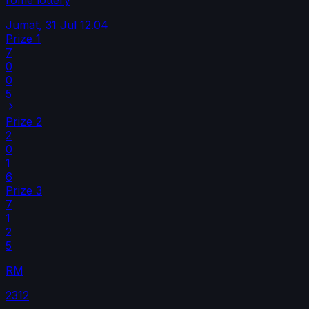
Jumat, 31 Jul
12.04
Prize
1
7
0
0
5
Prize
2
2
0
1
6
Prize
3
7
1
2
5
RM
2312