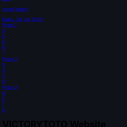
rome lottery
Rabu, 29 Jul
12.00
Prize
1
4
5
0
6
Prize
2
0
4
3
9
Prize
3
4
2
1
6
VICTORYTOTO Website