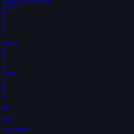
Minggu, 02 Agu
12.01
Prize
1
6
6
3
5
Prize
2
0
8
7
3
Prize
3
1
9
6
3
RM
2314
rome lottery