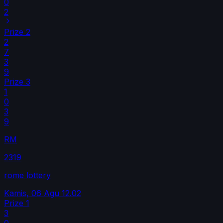
0
2
Prize
2
2
7
3
9
Prize
3
1
0
3
9
RM
2319
rome lottery
Kamis, 06 Agu
12.02
Prize
1
3
0