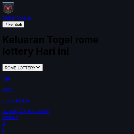
Daftar
Masuk
kembali
Keluaran Togel
rome
lottery
Hari ini
ROME LOTTERY
RM
2320
rome lottery
Jumat, 07 Agu
12.01
Prize
1
5
1