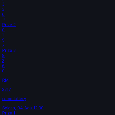
3
3
6
Prize
2
0
1
9
7
Prize
3
9
3
6
0
RM
2317
rome lottery
Selasa, 04 Agu
12.00
Prize
1