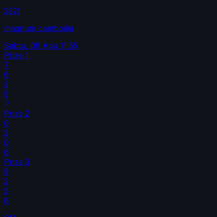
2321
magnum cambodia
Sabtu, 08 Agu
11.55
Prize
1
7
6
3
5
Prize
2
0
2
0
6
Prize
3
9
2
2
6