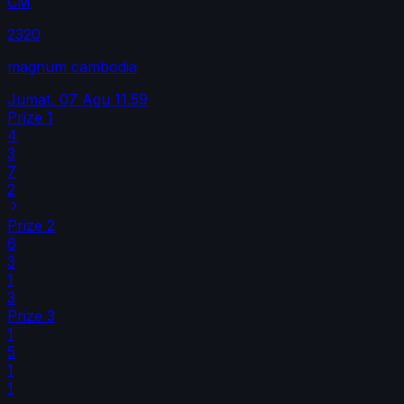
CM
2320
magnum cambodia
Jumat, 07 Agu
11.59
Prize
1
4
3
7
2
Prize
2
6
3
1
3
Prize
3
1
5
1
1