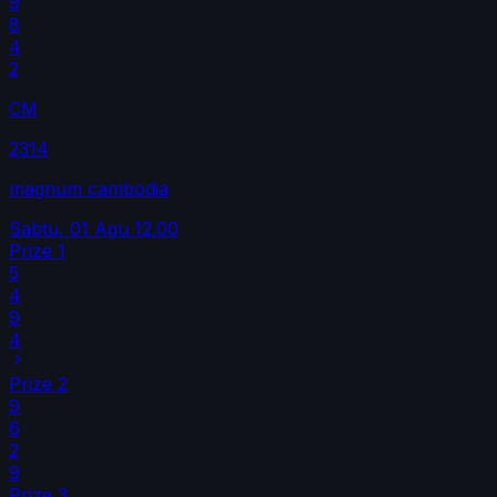
9
8
4
2
CM
2314
magnum cambodia
Sabtu, 01 Agu
12.00
Prize
1
5
4
9
4
Prize
2
9
6
2
9
Prize
3