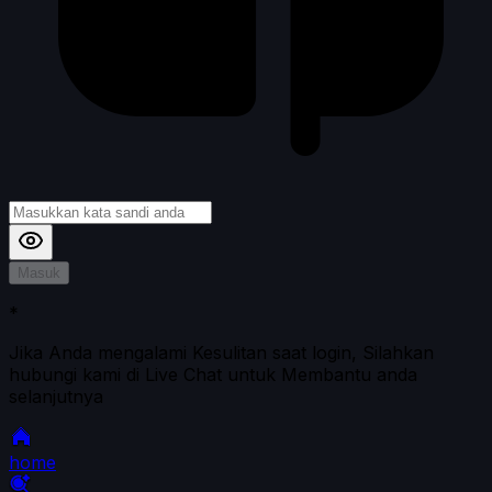
Masuk
*
Jika Anda mengalami Kesulitan saat login, Silahkan
hubungi kami di Live Chat untuk Membantu anda
selanjutnya
home