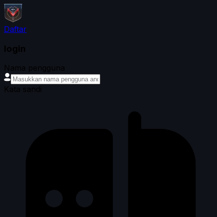
Daftar
login
Nama pengguna
Kata sandi