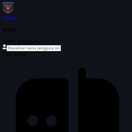
Daftar
login
Nama pengguna
Kata sandi