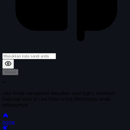
Masuk
*
Jika Anda mengalami Kesulitan saat login, Silahkan
hubungi kami di Live Chat untuk Membantu anda
selanjutnya
home