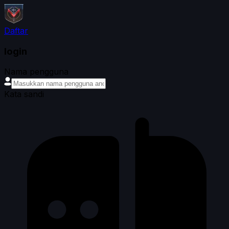
Daftar
login
Nama pengguna
Kata sandi