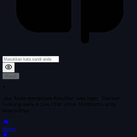
Masuk
*
Jika Anda mengalami Kesulitan saat login, Silahkan
hubungi kami di Live Chat untuk Membantu anda
selanjutnya
home