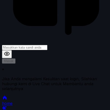
Masuk
*
Jika Anda mengalami Kesulitan saat login, Silahkan
hubungi kami di Live Chat untuk Membantu anda
selanjutnya
home