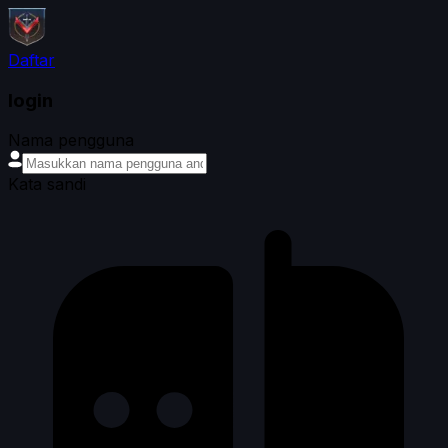
Daftar
login
Nama pengguna
Kata sandi