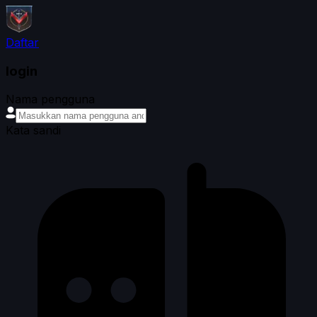
Daftar
login
Nama pengguna
Kata sandi