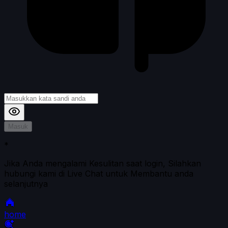
Masuk
*
Jika Anda mengalami Kesulitan saat login, Silahkan
hubungi kami di Live Chat untuk Membantu anda
selanjutnya
home