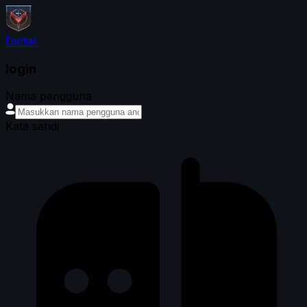
Daftar
login
Nama pengguna
Kata sandi