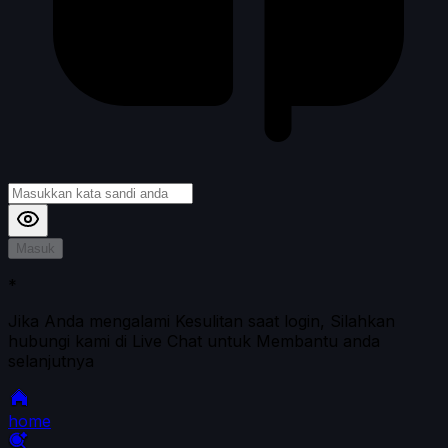
Masuk
*
Jika Anda mengalami Kesulitan saat login, Silahkan
hubungi kami di Live Chat untuk Membantu anda
selanjutnya
home