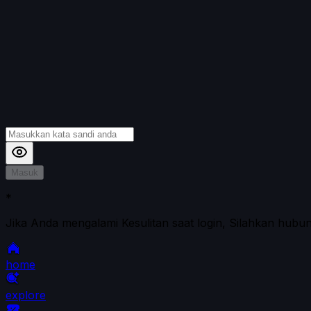
Masuk
*
Jika Anda mengalami Kesulitan saat login, Silahkan hubu
home
explore