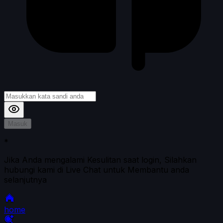
Masuk
*
Jika Anda mengalami Kesulitan saat login, Silahkan
hubungi kami di Live Chat untuk Membantu anda
selanjutnya
home