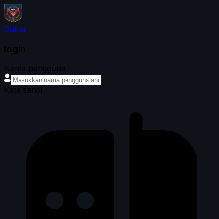
Daftar
login
Nama pengguna
Kata sandi